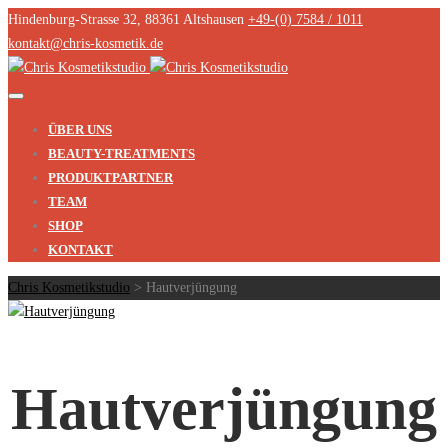
Hindenburg-Strasse 32, 88361 Altshausen
+49-(0) 7584 / 1011
kontakt@chris-kosmetik.de
ÜBER UNS
BEAUTY-TREATMENTS
PRODUKTPARTNER
TEAM
SHOP
KONTAKT
Chris Kosmetikstudio
>
Hautverjüngung
Hautverjüngung